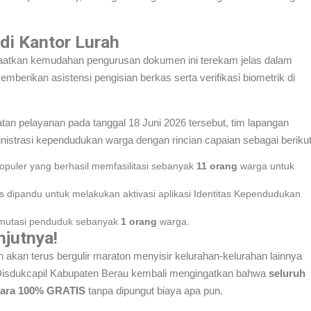
di Kantor Lurah
atkan kemudahan pengurusan dokumen ini terekam jelas dalam
berikan asistensi pengisian berkas serta verifikasi biometrik di
iatan pelayanan pada tanggal 18 Juni 2026 tersebut, tim lapangan
istrasi kependudukan warga dengan rincian capaian sebagai berikut
opuler yang berhasil memfasilitasi sebanyak
11 orang
warga untuk
 dipandu untuk melakukan aktivasi aplikasi Identitas Kependudukan
mutasi penduduk sebanyak
1 orang
warga.
jutnya!
an akan terus bergulir maraton menyisir kelurahan-kelurahan lainnya
n. Disdukcapil Kabupaten Berau kembali mengingatkan bahwa
seluruh
secara 100% GRATIS
tanpa dipungut biaya apa pun.