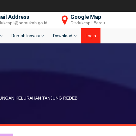
ail Address
Google Map
dukcapil@beraukab.go.id
Disdukcapil Berau
Rumah Inovasi
Download
Login
GKUNGAN KELURAHAN TANJUNG REDEB