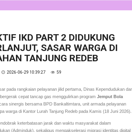
TIF IKD PART 2 DIDUKUNG
LANJUT, SASAR WARGA DI
AHAN TANJUNG REDEB
2026-06-29 10:39:27
59
r pada rangkaian pelayanan jilid pertama, Dinas Kependudukan da
u bergerak cepat tancap gas menggulirkan program
Jemput Bola
ecara sinergis bersama BPD Bankaltimtara, unit armada pelayanan
apa warga di Kantor Lurah Tanjung Redeb pada Kamis (18 Juni 2026).
 mendobrak keterbatasan jarak dan waktu masyarakat dalam
an (Adminduk), sekaligus mengakselerasi migrasi identitas digital