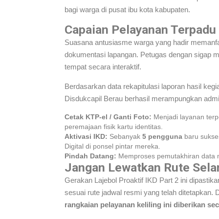
bagi warga di pusat ibu kota kabupaten.
Capaian Pelayanan Terpadu 
Suasana antusiasme warga yang hadir memanfa
dokumentasi lapangan. Petugas dengan sigap mem
tempat secara interaktif.
Berdasarkan data rekapitulasi laporan hasil keg
Disdukcapil Berau berhasil merampungkan admin
Cetak KTP-el / Ganti Foto:
Menjadi layanan terp
peremajaan fisik kartu identitas.
Aktivasi IKD:
Sebanyak
5 pengguna
baru sukses
Digital di ponsel pintar mereka.
Pindah Datang:
Memproses pemutakhiran data 
Jangan Lewatkan Rute Selan
Gerakan Lajebol Proaktif IKD Part 2 ini dipastik
sesuai rute jadwal resmi yang telah ditetapka
rangkaian pelayanan keliling ini diberikan 