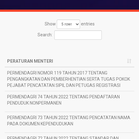
Show
entries
Search:
PERATURAN MENTERI
PERATURAN MENTERI
PERMENDAGRI NOMOR 119 TAHUN 2017 TENTANG
2
PENGANGKATAN DAN PEMBERHENTIAN SERTA TUGAS POKOK
2
PEJABAT PENCATATAN SIPIL DAN PETUGAS REGISTRASI
PERMENDAGRI 74 TAHUN 2022 TENTANG PENDAFTARAN
2
PENDUDUK NONPERMANEN
2
PERMENDAGRI 73 TAHUN 2022 TENTANG PENCATATAN NAMA
2
PADA DOKUMEN KEPENDUDUKAN
2
PERMENDAGRI 72 TAHUN 2022 TENTANG STANDAR DAN
2