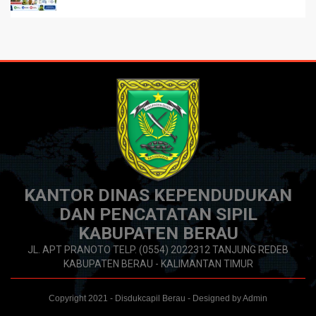
KANTOR DINAS KEPENDUDUKAN
DAN PENCATATAN SIPIL
KABUPATEN BERAU
JL. APT PRANOTO TELP. (0554) 2022312 TANJUNG REDEB
KABUPATEN BERAU - KALIMANTAN TIMUR
Copyright 2021 - Disdukcapil Berau - Designed by Admin