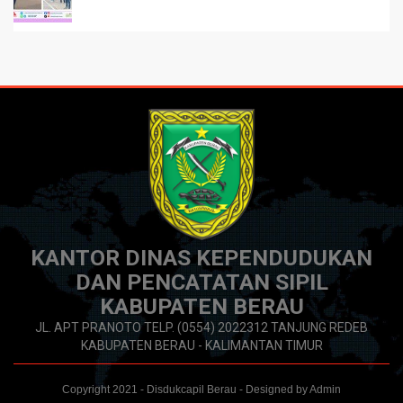
KANTOR DINAS KEPENDUDUKAN
DAN PENCATATAN SIPIL
KABUPATEN BERAU
JL. APT PRANOTO TELP. (0554) 2022312 TANJUNG REDEB
KABUPATEN BERAU - KALIMANTAN TIMUR
Copyright 2021 - Disdukcapil Berau - Designed by Admin