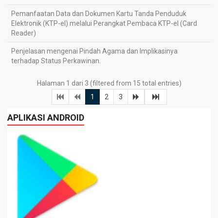
Pemanfaatan Data dan Dokumen Kartu Tanda Penduduk
2
Elektronik (KTP-el) melalui Perangkat Pembaca KTP-el (Card
0
Reader)
Penjelasan mengenai Pindah Agama dan Implikasinya
2
terhadap Status Perkawinan.
0
Halaman 1 dari 3 (filtered from 15 total entries)
1
2
3
APLIKASI ANDROID