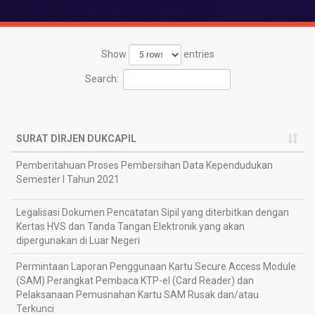
Show
entries
Search:
SURAT DIRJEN DUKCAPIL
SURAT DIRJEN DUKCAPIL
Pemberitahuan Proses Pembersihan Data Kependudukan
2
Semester I Tahun 2021
2
Legalisasi Dokumen Pencatatan Sipil yang diterbitkan dengan
2
Kertas HVS dan Tanda Tangan Elektronik yang akan
2
dipergunakan di Luar Negeri
Permintaan Laporan Penggunaan Kartu Secure Access Module
2
(SAM) Perangkat Pembaca KTP-el (Card Reader) dan
1
Pelaksanaan Pemusnahan Kartu SAM Rusak dan/atau
Terkunci