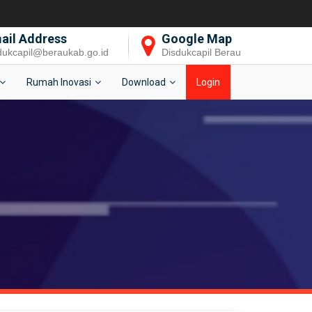
ail Address
Google Map
dukcapil@beraukab.go.id
Disdukcapil Berau
Rumah Inovasi
Download
Login