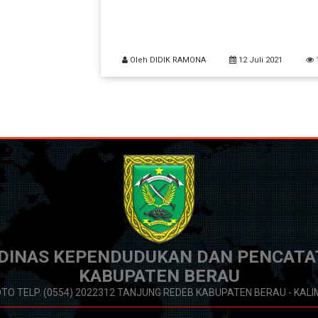
Oleh DIDIK RAMONA
12 Juli 2021
1
DINAS KEPENDUDUKAN DAN PENCATAT
KABUPATEN BERAU
OTO TELP. (0554) 2022312 TANJUNG REDEB KABUPATEN BERAU - KAL