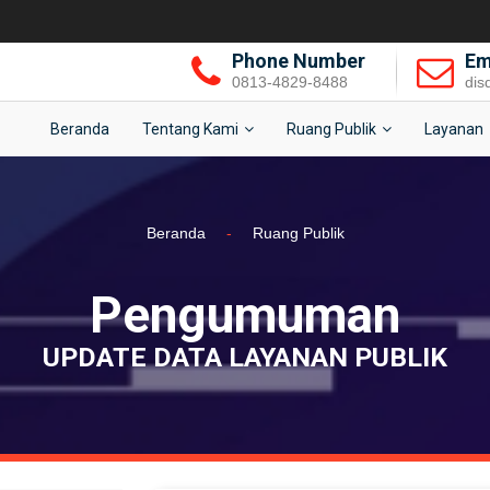
Phone Number
Em
0813-4829-8488
dis
Beranda
Tentang Kami
Ruang Publik
Layanan
Beranda
-
Ruang Publik
Pengumuman
UPDATE DATA LAYANAN PUBLIK