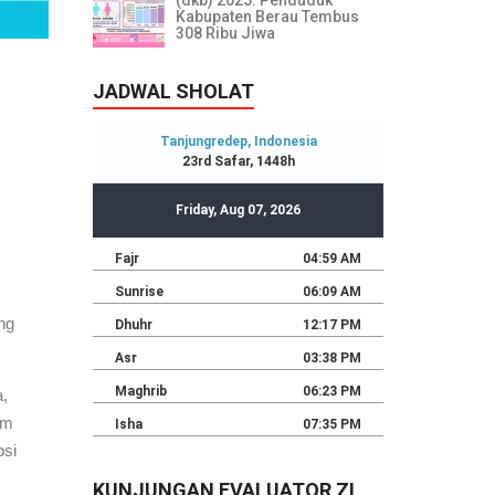
(dkb) 2025: Penduduk
Kabupaten Berau Tembus
308 Ribu Jiwa
JADWAL SHOLAT
ng
,
em
psi
KUNJUNGAN EVALUATOR ZI