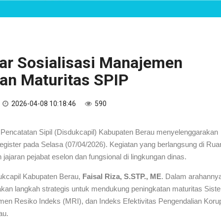
lar Sosialisasi Manajemen
an Maturitas SPIP
2026-04-08 10:18:46
590
encatatan Sipil (Disdukcapil) Kabupaten Berau menyelenggarakan
egister pada Selasa (07/04/2026). Kegiatan yang berlangsung di Rua
eh jajaran pejabat eselon dan fungsional di lingkungan dinas.
dukcapil Kabupaten Berau,
Faisal Riza, S.STP., ME
. Dalam arahannya
akan langkah strategis untuk mendukung peningkatan maturitas Sist
men Resiko Indeks (MRI), dan Indeks Efektivitas Pengendalian Koru
au.