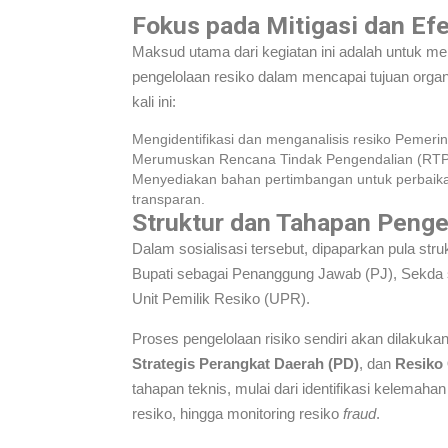
Fokus pada Mitigasi dan Efe
Maksud utama dari kegiatan ini adalah untuk
pengelolaan resiko dalam mencapai tujuan organi
kali ini:
Mengidentifikasi dan menganalisis resiko Pemer
Merumuskan Rencana Tindak Pengendalian (RTP)
Menyediakan bahan pertimbangan untuk perbaika
transparan.
Struktur dan Tahapan Penge
Dalam sosialisasi tersebut, dipaparkan pula stru
Bupati sebagai Penanggung Jawab (PJ), Sekda s
Unit Pemilik Resiko (UPR).
Proses pengelolaan risiko sendiri akan dilakuka
Strategis Perangkat Daerah (PD)
, dan
Resiko
tahapan teknis, mulai dari identifikasi kelemaha
resiko, hingga monitoring resiko
fraud
.