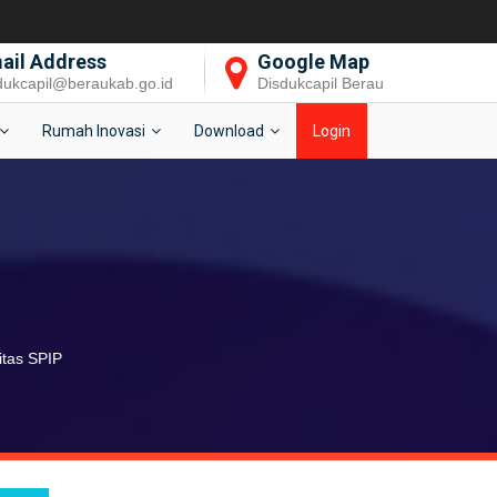
ail Address
Google Map
dukcapil@beraukab.go.id
Disdukcapil Berau
Rumah Inovasi
Download
Login
itas SPIP