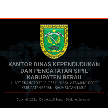
KANTOR DINAS KEPENDUDUKAN
DAN PENCATATAN SIPIL
KABUPATEN BERAU
JL. APT PRANOTO TELP. (0554) 2022312 TANJUNG REDEB
KABUPATEN BERAU - KALIMANTAN TIMUR
Copyright 2021 - Disdukcapil Berau - Designed by Admin