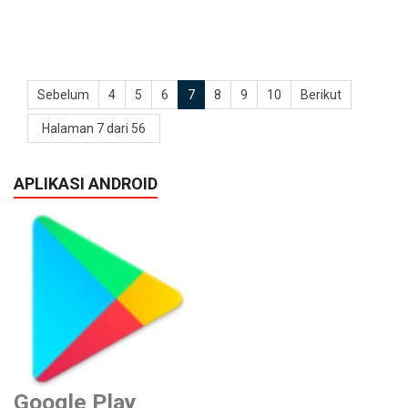
Sebelum
4
5
6
7
8
9
10
Berikut
Halaman 7 dari 56
APLIKASI ANDROID
Google Play