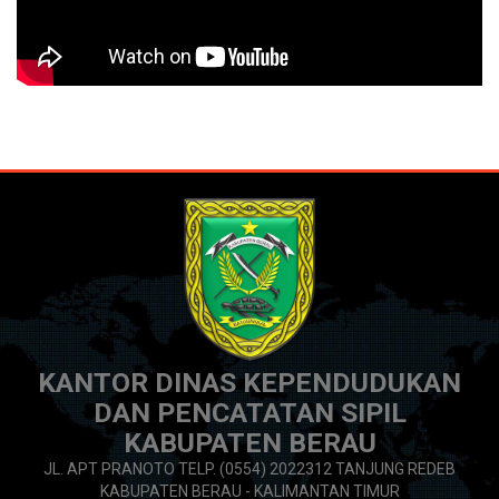
KANTOR DINAS KEPENDUDUKAN
DAN PENCATATAN SIPIL
KABUPATEN BERAU
JL. APT PRANOTO TELP. (0554) 2022312 TANJUNG REDEB
KABUPATEN BERAU - KALIMANTAN TIMUR