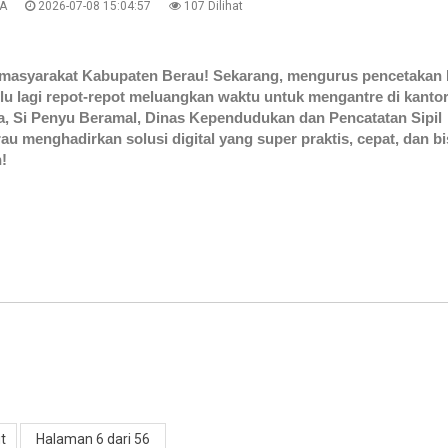
A
2026-07-08 15:04:57
107 Dilihat
 masyarakat Kabupaten Berau! Sekarang, mengurus pencetakan 
rlu lagi repot-repot meluangkan waktu untuk mengantre di kantor
a, Si Penyu Beramal, Dinas Kependudukan dan Pencatatan Sipil
u menghadirkan solusi digital yang super praktis, cepat, dan bi
!
t
Halaman 6 dari 56