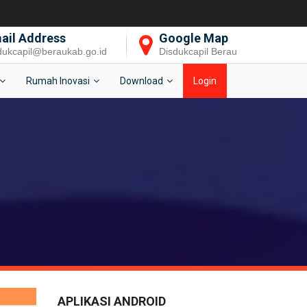
ail Address
Google Map
dukcapil@beraukab.go.id
Disdukcapil Berau
Rumah Inovasi
Download
Login
APLIKASI ANDROID