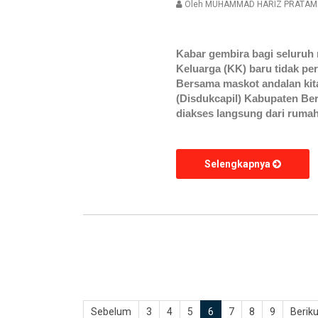
Oleh
MUHAMMAD HARIZ PRATAM
Kabar gembira bagi seluruh
Keluarga (KK) baru tidak pe
Bersama maskot andalan kit
(Disdukcapil) Kabupaten Bera
diakses langsung dari rumah
Selengkapnya
Sebelum
3
4
5
6
7
8
9
Beriku