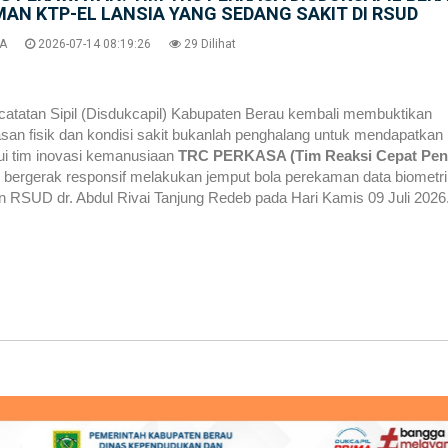
AN KTP-EL LANSIA YANG SEDANG SAKIT DI RSUD
A
2026-07-14 08:19:26
29 Dilihat
tatan Sipil (Disdukcapil) Kabupaten Berau kembali membuktikan
an fisik dan kondisi sakit bukanlah penghalang untuk mendapatkan
ui tim inovasi kemanusiaan
TRC PERKASA (Tim Reaksi Cepat Pe
s bergerak responsif melakukan jemput bola perekaman data biometr
n RSUD dr. Abdul Rivai Tanjung Redeb pada Hari Kamis 09 Juli 2026