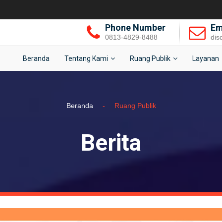
Phone Number
Em
0813-4829-8488
dis
Beranda
Tentang Kami
Ruang Publik
Layanan
Beranda
-
Ruang Publik
Berita